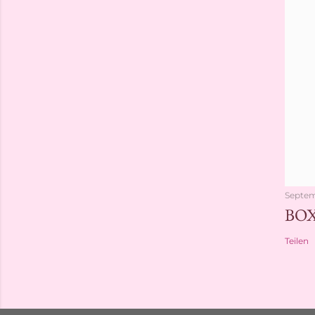
Septem
BO
Teilen