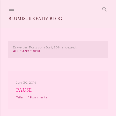
Direkt zum Hauptbereich
BLUMIS - KREATIV BLOG
Es werden Posts vom Juni, 2014 angezeigt.
P
ALLE ANZEIGEN
o
s
t
Juni 30, 2014
PAUSE
s
Teilen
1 Kommentar