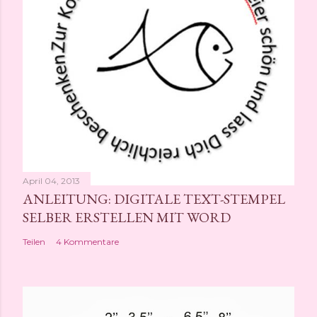
f
e
n
t
l
i
c
h
e
n
April 04, 2013
ANLEITUNG: DIGITALE TEXT-STEMPEL
SELBER ERSTELLEN MIT WORD
Teilen
4 Kommentare