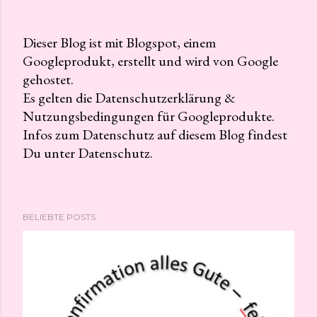
Dieser Blog ist mit Blogspot, einem
Googleprodukt, erstellt und wird von Google
K
gehostet.
o
Es gelten die Datenschutzerklärung &
m
Nutzungsbedingungen für Googleprodukte.
m
Infos zum Datenschutz auf diesem Blog findest
e
Du unter Datenschutz.
n
t
a
r
BELIEBTE POSTS
v
e
r
ö
f