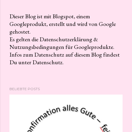
Dieser Blog ist mit Blogspot, einem
Googleprodukt, erstellt und wird von Google
K
gehostet.
o
Es gelten die Datenschutzerklärung &
m
Nutzungsbedingungen für Googleprodukte.
m
Infos zum Datenschutz auf diesem Blog findest
e
Du unter Datenschutz.
n
t
a
r
BELIEBTE POSTS
v
e
r
ö
f
f