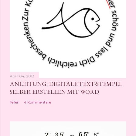
e
n
t
l
i
c
h
e
n
April 04, 2013
ANLEITUNG: DIGITALE TEXT-STEMPEL
SELBER ERSTELLEN MIT WORD
Teilen
4 Kommentare