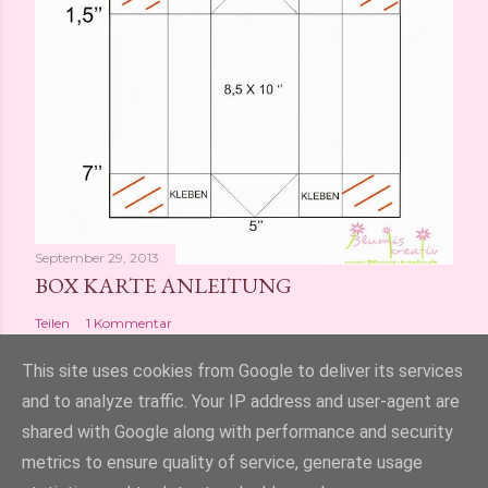
September 29, 2013
BOX KARTE ANLEITUNG
Teilen
1 Kommentar
This site uses cookies from Google to deliver its services
and to analyze traffic. Your IP address and user-agent are
shared with Google along with performance and security
Powered by Blogger
metrics to ensure quality of service, generate usage