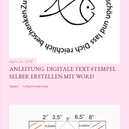
n
t
l
i
c
h
e
n
April 04, 2013
ANLEITUNG: DIGITALE TEXT-STEMPEL
SELBER ERSTELLEN MIT WORD
Teilen
4 Kommentare