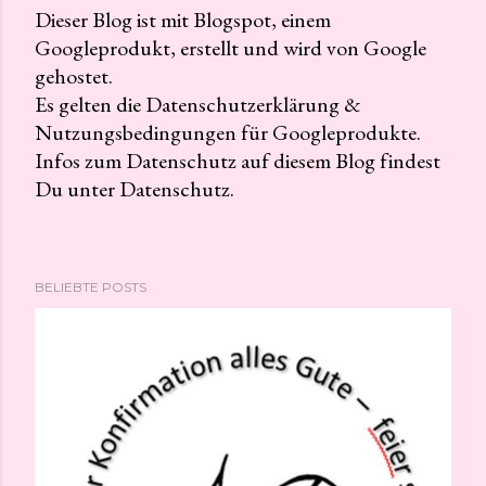
Dieser Blog ist mit Blogspot, einem
Googleprodukt, erstellt und wird von Google
K
gehostet.
o
Es gelten die Datenschutzerklärung &
m
Nutzungsbedingungen für Googleprodukte.
m
Infos zum Datenschutz auf diesem Blog findest
e
Du unter Datenschutz.
n
t
a
r
BELIEBTE POSTS
v
e
r
ö
f
f
e