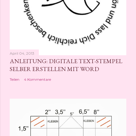
t
l
i
c
h
e
n
April 04, 2013
ANLEITUNG: DIGITALE TEXT-STEMPEL
SELBER ERSTELLEN MIT WORD
Teilen
4 Kommentare