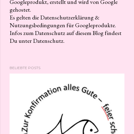
Googleprodukt, erstellt und wird von Google
K
gehostet.
o
Es gelten die Datenschutzerklärung &
m
Nutzungsbedingungen für Googleprodukte.
m
Infos zum Datenschutz auf diesem Blog findest
e
Du unter Datenschutz.
n
t
a
r
BELIEBTE POSTS
v
e
r
ö
f
f
e
n