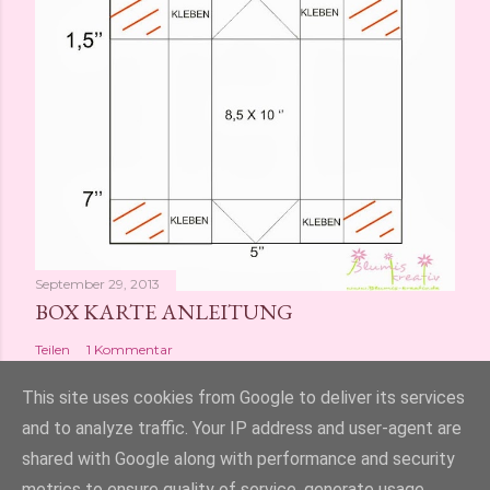
September 29, 2013
BOX KARTE ANLEITUNG
Teilen
1 Kommentar
This site uses cookies from Google to deliver its services
and to analyze traffic. Your IP address and user-agent are
shared with Google along with performance and security
Powered by Blogger
metrics to ensure quality of service, generate usage