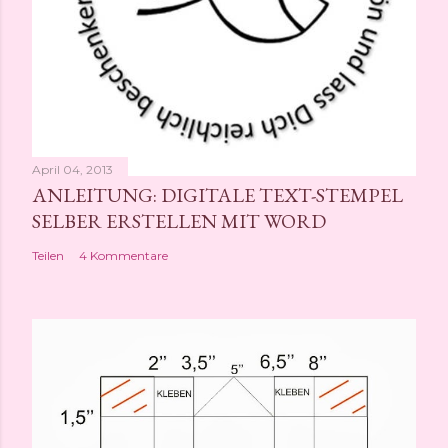
l
i
c
h
e
n
April 04, 2013
ANLEITUNG: DIGITALE TEXT-STEMPEL
SELBER ERSTELLEN MIT WORD
Teilen
4 Kommentare