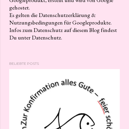
K
gehostet.
o
Es gelten die Datenschutzerklärung &
m
Nutzungsbedingungen für Googleprodukte.
m
Infos zum Datenschutz auf diesem Blog findest
e
Du unter Datenschutz.
n
t
a
r
BELIEBTE POSTS
v
e
r
ö
f
f
e
n
t