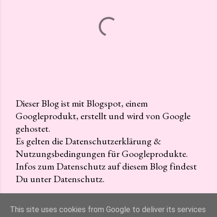
Dieser Blog ist mit Blogspot, einem
Googleprodukt, erstellt und wird von Google
K
gehostet.
o
Es gelten die Datenschutzerklärung &
m
Nutzungsbedingungen für Googleprodukte.
m
Infos zum Datenschutz auf diesem Blog findest
e
Du unter Datenschutz.
n
t
a
This site uses cookies from Google to deliver its services
r