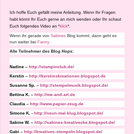
Ich hoffe Euch gefällt meine Anleitung. Wenn Ihr Fragen
habt könnt Ihr Euch gerne an mich wenden oder Ihr schaut
Euch folgendes Video an *
klick
*.
Wenn ihr gerade von
Sabines
Blog kommt, dann geht es
nun weiter bei
Fanny
.
Alle Teilnehmer des Blog Hops:
Nadine –
http://stampinclub.de/
Kerstin –
http://kerstinskreationen.blogspot.de
Susanne
Sp.
–
http://stempelmusik.blogspot.de/
Bettina K. –
http://me-and-art.de
Claudia –
http://www.papier-zeug.de
Simone K. -
http://neun-mal-klug.blogspot.de/
Sabine W. –
http://sabines-kreativecke.
blogspot.de/
Gabi –
http://kreatives-stempeln.
blogspot.de/