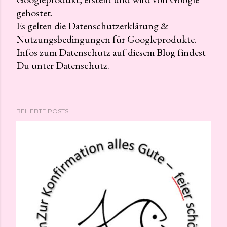
gehostet.
o
Es gelten die Datenschutzerklärung &
m
Nutzungsbedingungen für Googleprodukte.
m
Infos zum Datenschutz auf diesem Blog findest
e
Du unter Datenschutz.
n
t
a
r
BELIEBTE POSTS
v
e
r
ö
f
f
e
n
t