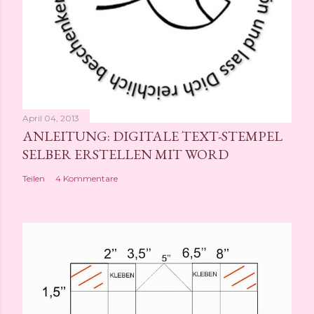
l
i
c
h
e
n
April 04, 2013
ANLEITUNG: DIGITALE TEXT-STEMPEL
SELBER ERSTELLEN MIT WORD
Teilen
4 Kommentare