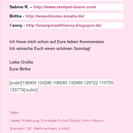
Sabine R. –
http://www.stempel-biene.com/
B
irthe -
http://www.blumis-kreativ.de/
F
anny -
http://stampinwithfanny.blogspot.de/
Ich freue mich schon auf Eure lieben Kommentare.
Ich wünsche Euch einen schönen Sonntag!
Liebe Grüße
Eure Birthe
[sulist]136909 124290 106549 132969 129722 110755
133774[/sulist]
Teilen
Labels:
Anleitung
Envelope Punch Board
Mini-Album
Stampin' UP
Weihnachten
X-MAS