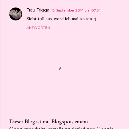
Frau Frigga
15. September 2014 um 07:54
Sieht toll aus, werd ich mal testen. :)
ANTWORTEN
Dieser Blog ist mit Blogspot, einem
Googleprodukt, erstellt und wird von Google
K