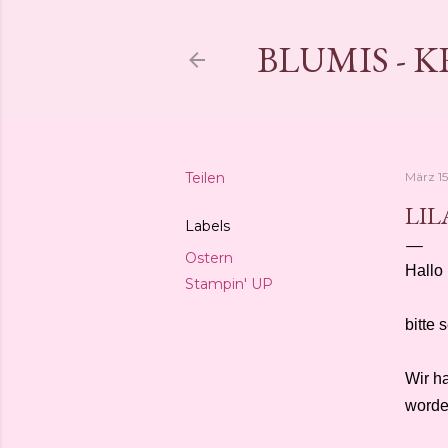
BLUMIS - 
Teilen
März 15
LIL
Labels
Ostern
Hallo 
Stampin' UP
bitte
Wir h
worde