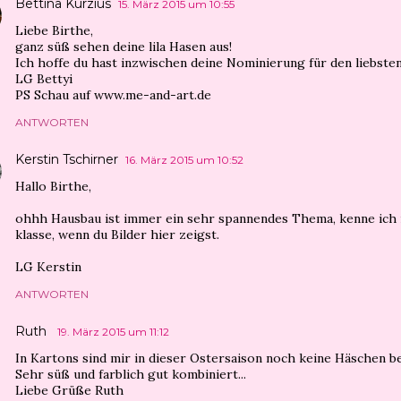
Bettina Kurzius
15. März 2015 um 10:55
Liebe Birthe,
ganz süß sehen deine lila Hasen aus!
Ich hoffe du hast inzwischen deine Nominierung für den liebsten
LG Bettyi
PS Schau auf www.me-and-art.de
ANTWORTEN
Kerstin Tschirner
16. März 2015 um 10:52
Hallo Birthe,
ohhh Hausbau ist immer ein sehr spannendes Thema, kenne ich n
klasse, wenn du Bilder hier zeigst.
LG Kerstin
ANTWORTEN
Ruth
19. März 2015 um 11:12
In Kartons sind mir in dieser Ostersaison noch keine Häschen be
Sehr süß und farblich gut kombiniert...
Liebe Grüße Ruth