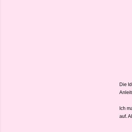
Die I
Anlei
Ich m
auf. A