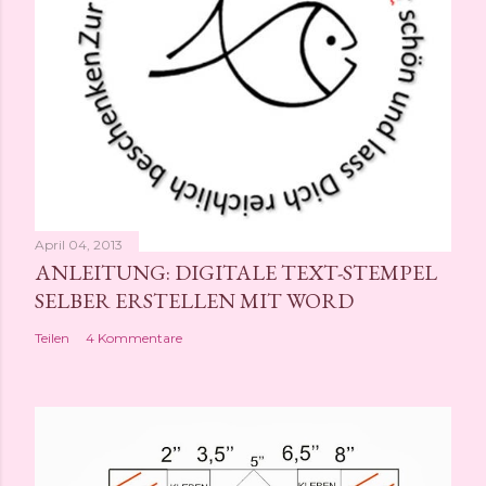
n
t
l
i
c
h
e
n
April 04, 2013
ANLEITUNG: DIGITALE TEXT-STEMPEL
SELBER ERSTELLEN MIT WORD
Teilen
4 Kommentare