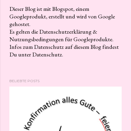
Dieser Blog ist mit Blogspot, einem
Googleprodukt, erstellt und wird von Google
K
gehostet.
o
Es gelten die Datenschutzerklärung &
m
Nutzungsbedingungen für Googleprodukte.
m
Infos zum Datenschutz auf diesem Blog findest
e
Du unter Datenschutz.
n
t
a
r
BELIEBTE POSTS
v
e
r
ö
f
f
e