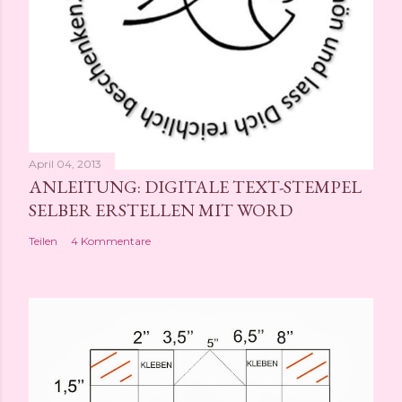
t
l
i
c
h
e
n
April 04, 2013
ANLEITUNG: DIGITALE TEXT-STEMPEL
SELBER ERSTELLEN MIT WORD
Teilen
4 Kommentare