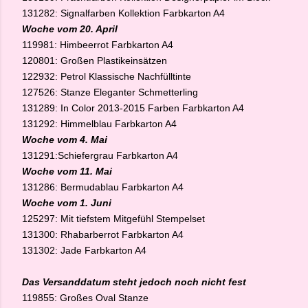
131282: Signalfarben Kollektion Farbkarton A4
Woche vom 20. April
119981: Himbeerrot Farbkarton A4
120801: Großen Plastikeinsätzen
122932: Petrol Klassische Nachfülltinte
127526: Stanze Eleganter Schmetterling
131289: In Color 2013-2015 Farben Farbkarton A4
131292: Himmelblau Farbkarton A4
Woche vom 4. Mai
131291:Schiefergrau Farbkarton A4
Woche vom 11. Mai
131286: Bermudablau Farbkarton A4
Woche vom 1. Juni
125297: Mit tiefstem Mitgefühl Stempelset
131300: Rhabarberrot Farbkarton A4
131302: Jade Farbkarton A4
Das Versanddatum steht jedoch noch nicht fest
119855: Großes Oval Stanze