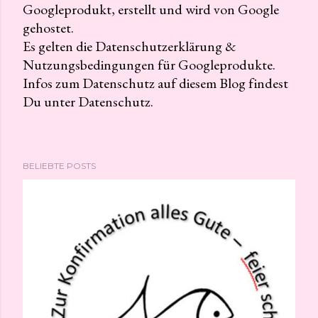
Googleprodukt, erstellt und wird von Google
K
gehostet.
o
Es gelten die Datenschutzerklärung &
m
Nutzungsbedingungen für Googleprodukte.
m
Infos zum Datenschutz auf diesem Blog findest
e
Du unter Datenschutz.
n
t
a
r
BELIEBTE POSTS
v
e
r
ö
f
f
e
n