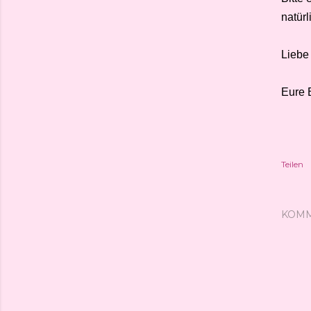
natür
Liebe
Eure 
Teilen
KOM