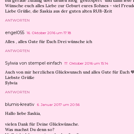
bin gerade zufällig über deinen Blog "gestolpert" und dann lese ic
Wünsche euch alles Liebe zur Geburt eures Sohnes - viel Freud
Liebe Grüße, die Saskia aus der guten alten RUB-Zeit
ANTWORTEN
engel055
16. Oktober 2016 um 17:18
Alles , alles Gute für Euch Drei wünsche ich
ANTWORTEN
Sylwia von stempel einfach
17. Oktober 2016 um 15:14
Auch von mir herzlichen Glückwunsch und alles Gute für Euch 
Liebste Grüße
Sylwia
ANTWORTEN
blumis-kreativ
6. Januar 2017 um 20:56
Hallo liebe Saskia,
vielen Dank für Deine Glückwünsche.
Was machst Du denn so?