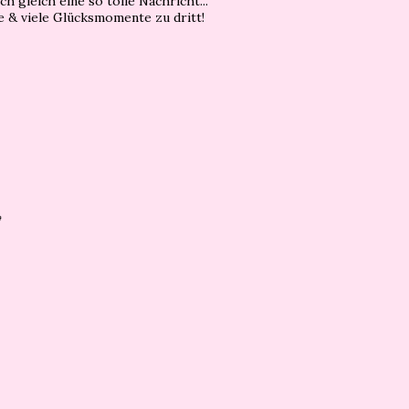
h gleich eine so tolle Nachricht...
e & viele Glücksmomente zu dritt!
