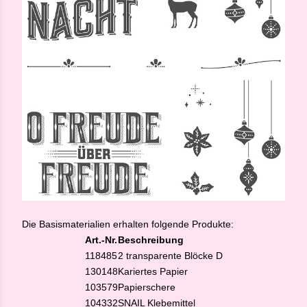
Die Basismaterialien erhalten folgende Produkte:
Art.-Nr.
Beschreibung
118485
2 transparente Blöcke D
130148
Kariertes Papier
103579
Papierschere
104332
SNAIL Klebemittel