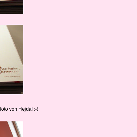
oto von Hejda! :-)