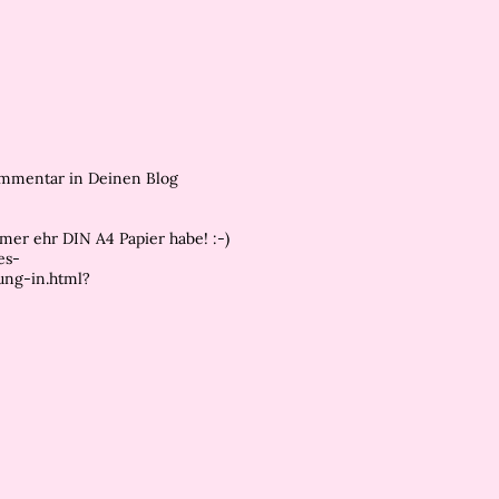
mmentar in Deinen Blog
mer ehr DIN A4 Papier habe! :-)
es-
ung-in.html?