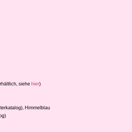
hältlich, siehe
hier
)
nterkatalog), Himmelblau
og)