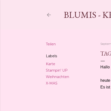
BLUMIS - 
Teilen
Septem
TA
Labels
Karte
Hallo 
Stampin' UP
Weihnachten
heute
X-MAS
Es ist